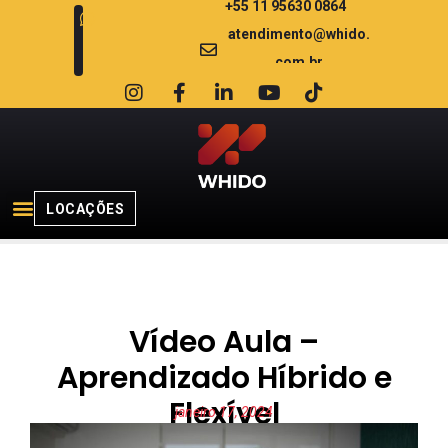
+55 11 95630 0864
atendimento@whido.
com.br
LOCAÇÕES
Vídeo Aula –
Aprendizado Híbrido e
Flexível
janeiro 17, 2024