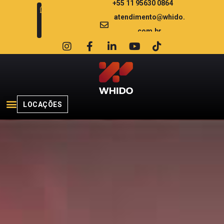
+55 11 95630 0864
atendimento@whido.
com.br
LOCAÇÕES