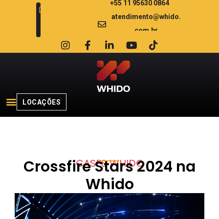
+55 11 95630 0864
atendimento@whido.
com.br
LOCAÇÕES
CASES WHIDO
Crossfire Stars 2024 na
Whido