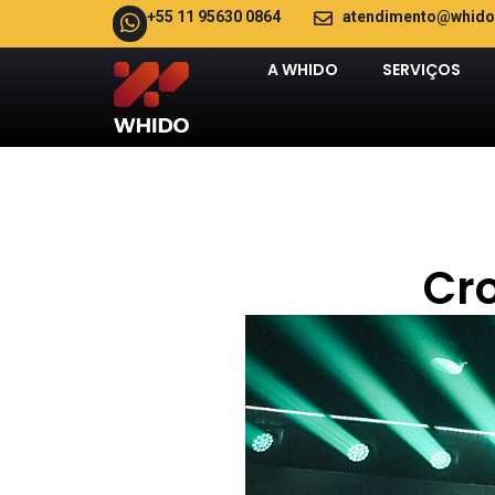
+55 11 95630 0864
atendimento@whido
A WHIDO
SERVIÇOS
Cro