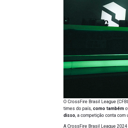
O CrossFire Brasil League (CFBL
times do país,
como também
o
disso
, a competição conta com u
A CrossFire Brasil League 202