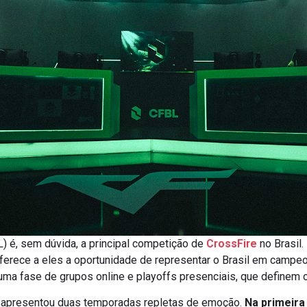
) é, sem dúvida, a principal competição de
CrossFire
no Brasil.
ferece a eles a oportunidade de representar o Brasil em campeo
ma fase de grupos online e playoffs presenciais, que definem os
4 apresentou duas temporadas repletas de emoção.
Na primeira