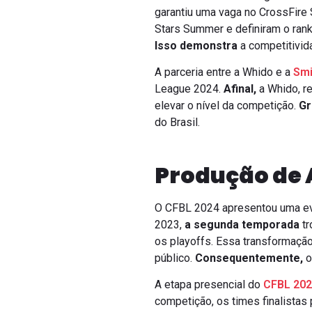
garantiu uma vaga no CrossFire S
Stars Summer e definiram o rank
Isso demonstra
a competitivida
A parceria entre a Whido e a
Smi
League 2024.
Afinal,
a Whido, r
elevar o nível da competição.
Gr
do Brasil.
Produção de A
O CFBL 2024 apresentou uma evo
2023,
a segunda temporada
tr
os playoffs. Essa transformação
público.
Consequentemente,
o
A etapa presencial do
CFBL 20
competição, os times finalistas