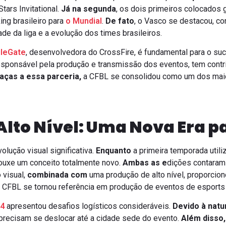
tars Invitational.
Já na segunda
, os dois primeiros colocados 
ing brasileiro para
o Mundial
.
De fato
, o Vasco se destacou, co
de da liga e a evolução dos times brasileiros.
leGate
, desenvolvedora do CrossFire, é fundamental para o su
esponsável pela produção e transmissão dos eventos, tem contri
aças a essa parceria,
a CFBL se consolidou como um dos mai
lto Nível: Uma Nova Era p
lução visual significativa.
Enquanto
a primeira temporada util
ouxe um conceito totalmente novo.
Ambas as e
dições contaram
 visual,
combinada com
uma produção de alto nível, proporcion
 CFBL se tornou referência em produção de eventos de esports 
24
apresentou desafios logísticos consideráveis.
Devido à nat
 precisam se deslocar até a cidade sede do evento.
Além disso,