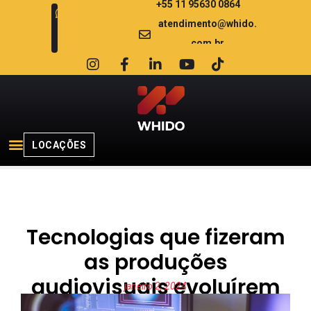
+55 11 95630 0864
atendimento@whido.
com.br
LOCAÇÕES
Tecnologias que fizeram
as produções
audiovisuais evoluírem
janeiro 2, 2024