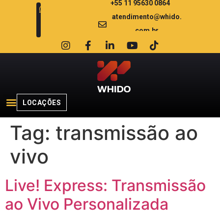
+55 11 95630 0864
atendimento@whido.
com.br
LOCAÇÕES
Tag:
transmissão ao
vivo
Live! Express: Transmissão
ao Vivo Personalizada