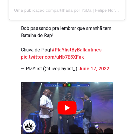
Uma publicação compartilhada por YoDa | Felipe Noronha (@stonedyoda)
Bob passando pra lembrar que amanhã tem
Batalha de Rap!
Chuva de Pog!
#PlaYlistByBallantines
pic.twitter.com/uNb7E8XFak
— PlaYlist (@Liveplaylist_)
June 17, 2022