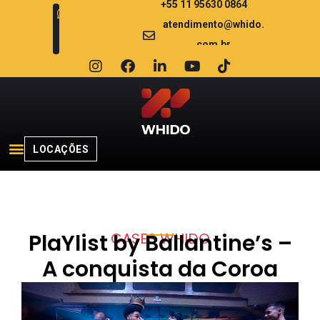
+55 11 95630 0864
atendimento@whido.
com.br
LOCAÇÕES
CASES WHIDO
PlaYlist by Ballantine’s –
A conquista da Coroa