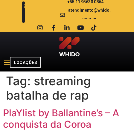
+55 11 95630 0864
atendimento@whido.
com.br
LOCAÇÕES
Tag:
streaming
batalha de rap
PlaYlist by Ballantine’s – A
conquista da Coroa