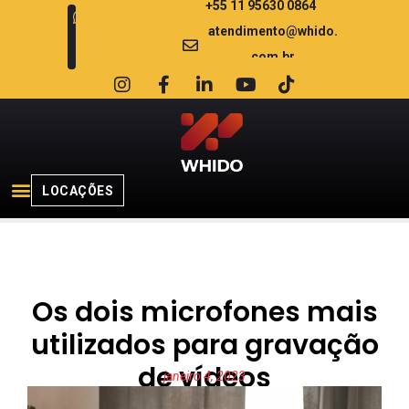
+55 11 95630 0864
atendimento@whido.
com.br
LOCAÇÕES
Os dois microfones mais
utilizados para gravação
de vídeos
janeiro 4, 2023