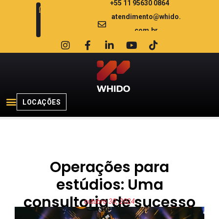
+55 11 95630 0864
atendimento@whido.
com.br
LOCAÇÕES
Operações para
estúdios: Uma
consultoria de sucesso
outubro 30, 2024