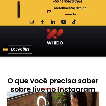
+55 11 95630 0864
atendimento@whido.
com.br
LOCAÇÕES
O que você precisa saber
sobre live no Instagram
março 27, 2023