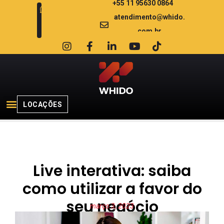
+55 11 95630 0864
atendimento@whido.
com.br
LOCAÇÕES
Live interativa: saiba
como utilizar a favor do
seu negócio
março 3, 2023