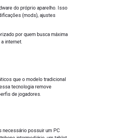
rdware do próprio aparelho. Isso
ificações (mods), ajustes
lorizado por quem busca máxima
 internet.
icos que o modelo tradicional
, essa tecnologia remove
erfis de jogadores.
is necessário possuir um PC
tphone intermediário, um tablet