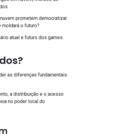
ados.
 em nuvem prometem democratizar
 moldará o futuro?
ário atual e futuro dos games.
ados?
der as diferenças fundamentais
o, a distribuição e o acesso
eia no poder local do
em