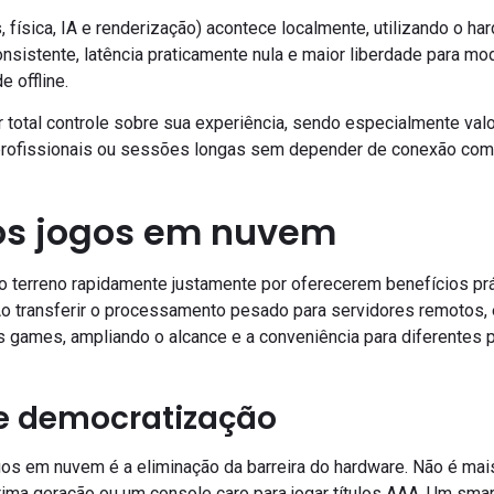
física, IA e renderização) acontece localmente, utilizando o ha
istente, latência praticamente nula e maior liberdade para mod
e offline.
 total controle sobre sua experiência, sendo especialmente va
 profissionais ou sessões longas sem depender de conexão com a
os jogos em nuvem
terreno rapidamente justamente por oferecerem benefícios prát
 Ao transferir o processamento pesado para servidores remotos
os games, ampliando o alcance e a conveniência para diferentes p
 e democratização
os em nuvem é a eliminação da barreira do hardware. Não é ma
ima geração ou um console caro para jogar títulos AAA. Um smar