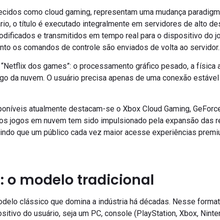
idos como cloud gaming, representam uma mudança paradigmáti
ário, o título é executado integralmente em servidores de alto 
odificados e transmitidos em tempo real para o dispositivo do jo
nto os comandos de controle são enviados de volta ao servidor.
etflix dos games”: o processamento gráfico pesado, a física a
cargo da nuvem. O usuário precisa apenas de uma conexão estável
isponíveis atualmente destacam-se o Xbox Cloud Gaming, GeFor
dos jogos em nuvem tem sido impulsionado pela expansão das re
tindo que um público cada vez maior acesse experiências prem
 o modelo tradicional
elo clássico que domina a indústria há décadas. Nesse formato
sitivo do usuário, seja um PC, console (PlayStation, Xbox, Ninten