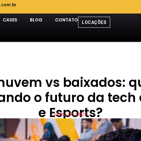
.com.br
CASES
BLOG
CONTATO
LOCAÇÕES
nuvem vs baixados: q
ando o futuro da tec
e Esports?
junho 26, 2026