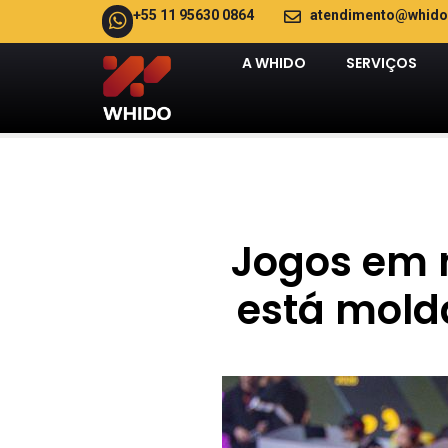
+55 11 95630 0864
atendimento@whido
A WHIDO
SERVIÇOS
Jogos em 
está mold