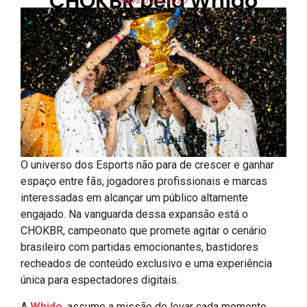
CHOKBR pela Whido
agosto 29, 2025
O universo dos Esports não para de crescer e ganhar
espaço entre fãs, jogadores profissionais e marcas
interessadas em alcançar um público altamente
engajado. Na vanguarda dessa expansão está o
CHOKBR, campeonato que promete agitar o cenário
brasileiro com partidas emocionantes, bastidores
recheados de conteúdo exclusivo e uma experiência
única para espectadores digitais.
A
Whido
, assume a missão de levar cada momento