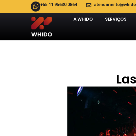
+55 11 95630 0864
atendimento@whido
A WHIDO
SERVIÇOS
Las