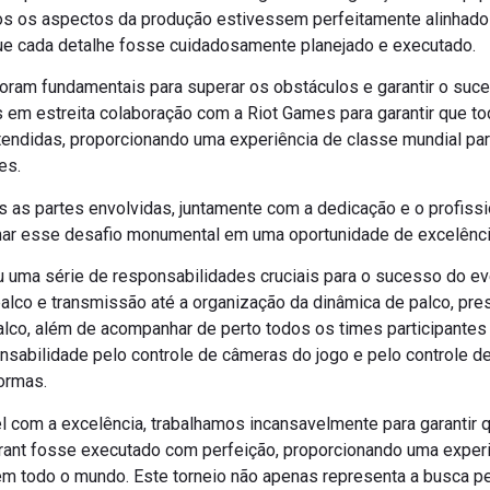
dos os aspectos da produção estivessem perfeitamente alinhad
que cada detalhe fosse cuidadosamente planejado e executado.
oram fundamentais para superar os obstáculos e garantir o suce
 em estreita colaboração com a Riot Games para garantir que t
tendidas, proporcionando uma experiência de classe mundial pa
es.
s as partes envolvidas, juntamente com a dedicação e o profiss
mar esse desafio monumental em uma oportunidade de excelênci
uma série de responsabilidades cruciais para o sucesso do e
palco e transmissão até a organização da dinâmica de palco, pre
lco, além de acompanhar de perto todos os times participantes
abilidade pelo controle de câmeras do jogo e pelo controle de
ormas.
com a excelência, trabalhamos incansavelmente para garantir 
rant fosse executado com perfeição, proporcionando uma experiê
m todo o mundo. Este torneio não apenas representa a busca pel