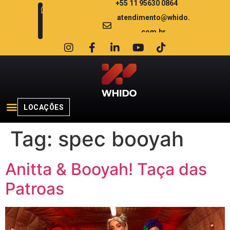
+55 11 95630 0864
atendimento@whido.
com.br
LOCAÇÕES
Tag:
spec booyah
Anitta & Booyah! Taça das
Patroas