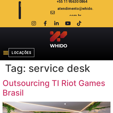
+55 11 95630 0864
atendimento@whido.
com.br
LOCAÇÕES
Tag:
service desk
Outsourcing TI Riot Games
Brasil