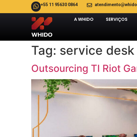
+55 11 95630 0864
atendimento@whido
A WHIDO
SERVIÇOS
Tag:
service desk
Outsourcing TI Riot Ga