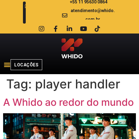
+55 11 95630 0864
atendimento@whido.
com.br
LOCAÇÕES
Tag:
player handler
A Whido ao redor do mundo