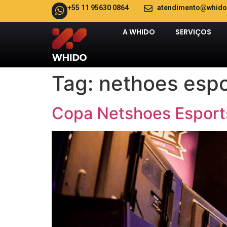
+55 11 95630 0864
atendimento@whido
A WHIDO
SERVIÇOS
Tag:
nethoes espo
Copa Netshoes Esport