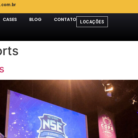
.com.br
CASES
BLOG
CONTATO
LOCAÇÕES
rts
s