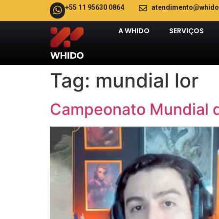
+55 11 95630 0864
atendimento@whido
A WHIDO
SERVIÇOS
Tag:
mundial lor
Campeonato Mundial d