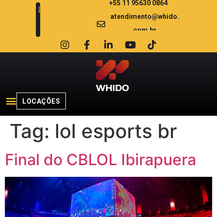
+55 11 95630 0864
atendimento@whido.
com.br
LOCAÇÕES
Tag:
lol esports br
Final do CBLOL Ibirapuera