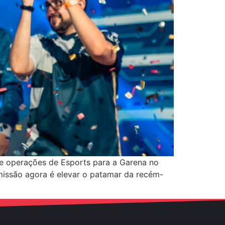
de operações de Esports para a Garena no
missão agora é elevar o patamar da recém-