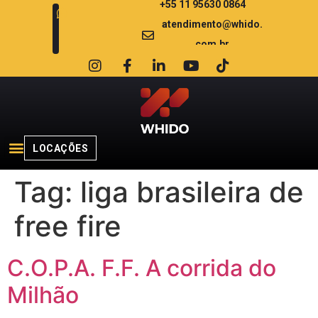
+55 11 95630 0864
atendimento@whido.
com.br
LOCAÇÕES
Tag:
liga brasileira de
free fire
C.O.P.A. F.F. A corrida do
Milhão