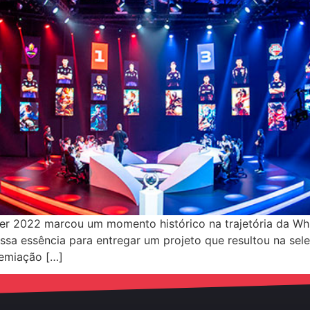
ier 2022 marcou um momento histórico na trajetória da Wh
ssa essência para entregar um projeto que resultou na sele
remiação […]