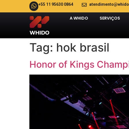
+55 11 95630 0864
atendimento@whido
A WHIDO
SERVIÇOS
Tag:
hok brasil
Honor of Kings Champi