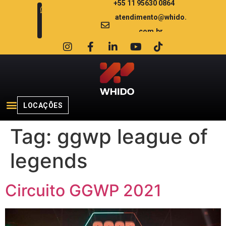
+55 11 95630 0864
atendimento@whido.
com.br
LOCAÇÕES
Tag:
ggwp league of
legends
Circuito GGWP 2021