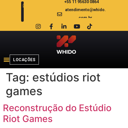
+55 11 95630 0864
atendimento@whido.
com.br
LOCAÇÕES
Tag:
estúdios riot
games
Reconstrução do Estúdio
Riot Games