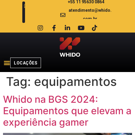
+55 11 95630 0864
atendimento@whido.
com.br
LOCAÇÕES
Tag:
equipamentos
Whido na BGS 2024:
Equipamentos que elevam a
experiência gamer