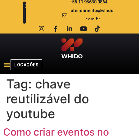
+55 11 95630 0864
atendimento@whido.
com.br
LOCAÇÕES
Tag:
chave
reutilizável do
youtube
Como criar eventos no