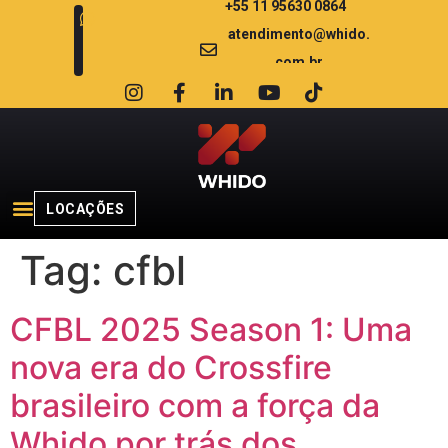
+55 11 95630 0864
atendimento@whido.
com.br
LOCAÇÕES
Tag:
cfbl
CFBL 2025 Season 1: Uma
nova era do Crossfire
brasileiro com a força da
Whido por trás dos