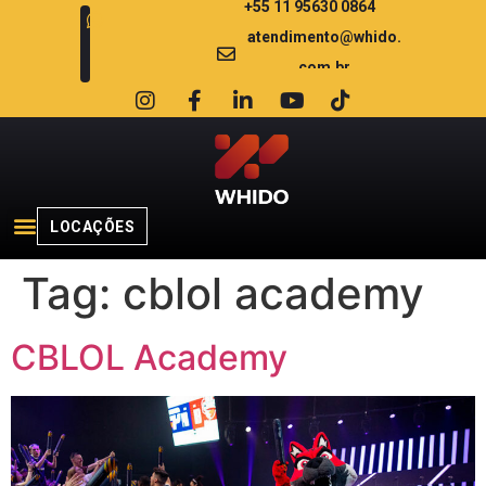
+55 11 95630 0864
atendimento@whido.
com.br
LOCAÇÕES
Tag:
cblol academy
CBLOL Academy