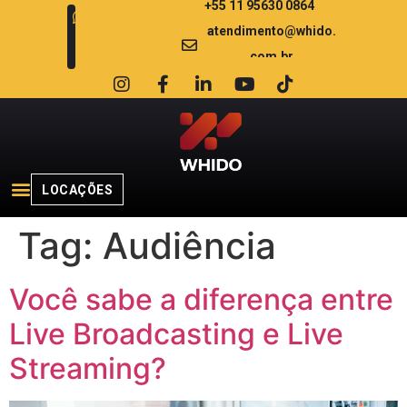
+55 11 95630 0864
atendimento@whido.
com.br
LOCAÇÕES
Tag:
Audiência
Você sabe a diferença entre
Live Broadcasting e Live
Streaming?