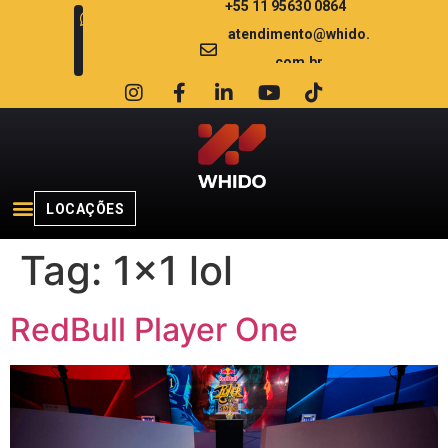
+55 11 95630 0864
atendimento@whido.
com.br
LOCAÇÕES
Tag:
1×1 lol
RedBull Player One