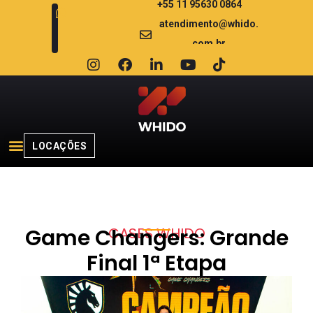
+55 11 95630 0864
atendimento@whido.
com.br
LOCAÇÕES
CASES WHIDO
Game Changers: Grande
Final 1ª Etapa